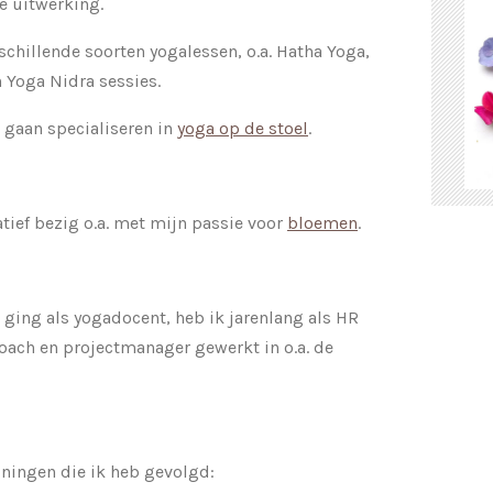
e uitwerking.
schillende soorten yogalessen, o.a. Hatha Yoga,
n Yoga Nidra sessies.
 gaan specialiseren in
yoga op de stoel
.
tief bezig o.a. met mijn passie voor
bloemen
.
 ging als yogadocent, heb ik jarenlang als HR
oach en projectmanager gewerkt in o.a. de
iningen die ik heb gevolgd: