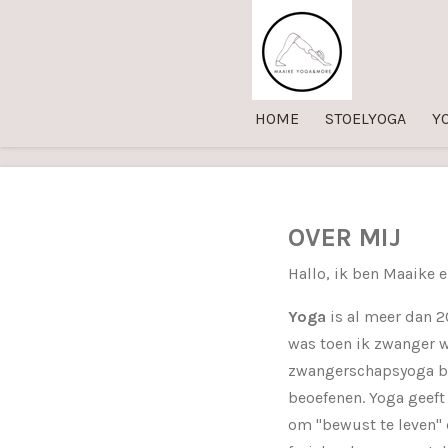
Ga
direct
naar
de
HOME
STOELYOGA
Y
hoofdinhoud
OVER MIJ
Hallo, ik ben Maaike 
Yoga
is al meer dan 2
was toen ik zwanger w
zwangerschapsyoga be
beoefenen. Yoga geeft
om "bewust te leven" e